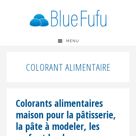
Passer
Passer
Passer
à
au
à
la
contenu
la
navigation
principal
barre
principale
latérale
principale
MENU
COLORANT ALIMENTAIRE
Colorants alimentaires
maison pour la pâtisserie,
la pâte à modeler, les