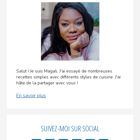
la
pâte
à
modeler,
les
œufs
et
le
glaçage
Salut ! Je suis Magali. J'ai essayé de nombreuses
recettes simples avec différents styles de cuisine. J'ai
hâte de la partager avec vous !
En savoir plus
SUIVEZ-MOI SUR SOCIAL