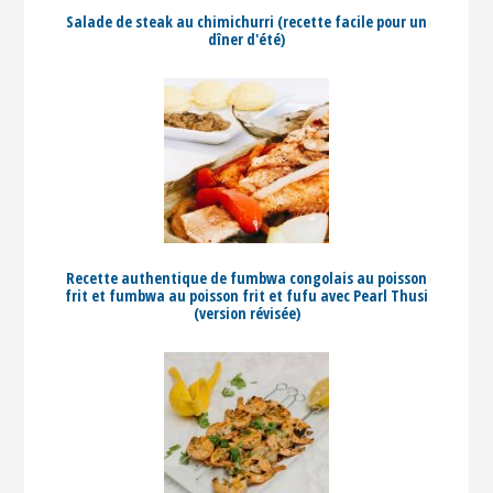
Salade de steak au chimichurri (recette facile pour un
dîner d'été)
Recette authentique de fumbwa congolais au poisson
frit et fumbwa au poisson frit et fufu avec Pearl Thusi
(version révisée)