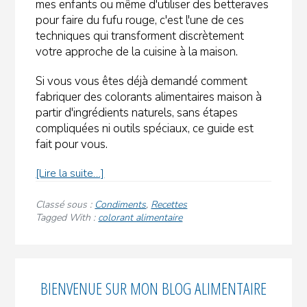
mes enfants ou même d'utiliser des betteraves
pour faire du fufu rouge, c'est l'une de ces
techniques qui transforment discrètement
votre approche de la cuisine à la maison.
Si vous vous êtes déjà demandé comment
fabriquer des colorants alimentaires maison à
partir d'ingrédients naturels, sans étapes
compliquées ni outils spéciaux, ce guide est
fait pour vous.
à
[Lire la suite…]
propos
des
Classé sous :
Condiments
,
Recettes
colorants
Tagged With :
colorant alimentaire
alimentaires
maison
pour
Encadré
la
BIENVENUE SUR MON BLOG ALIMENTAIRE
principal
pâtisserie,