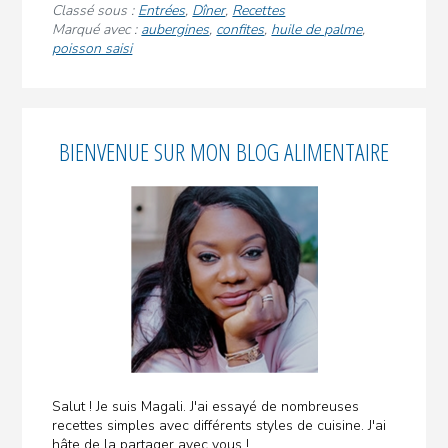
des
Classé sous :
Entrées
,
Dîner
,
Recettes
aubergines
Marqué avec :
aubergines
,
confites
,
huile de palme
,
poisson saisi
confites
à
l'huile
Encadré
de
palme
BIENVENUE SUR MON BLOG ALIMENTAIRE
principal
et
du
poisson
poêlé
Salut ! Je suis Magali. J'ai essayé de nombreuses
recettes simples avec différents styles de cuisine. J'ai
hâte de la partager avec vous !