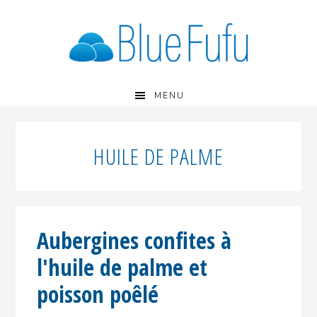
Passer
Passer
Passer
à
au
à
la
contenu
la
navigation
principal
barre
principale
latérale
principale
MENU
HUILE DE PALME
Aubergines confites à
l'huile de palme et
poisson poêlé