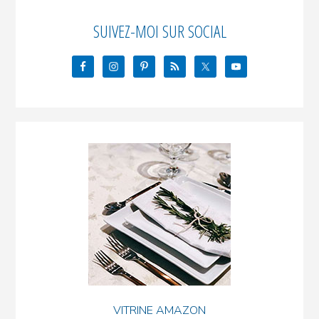
de
tous
SUIVEZ-MOI SUR SOCIAL
les
jours.
VITRINE AMAZON