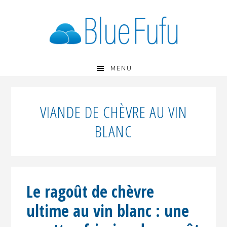
Passer
Passer
Passer
à
au
à
la
contenu
la
navigation
principal
barre
principale
latérale
principale
MENU
VIANDE DE CHÈVRE AU VIN
BLANC
Le ragoût de chèvre
ultime au vin blanc : une