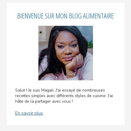
Encadré
au
vin
BIENVENUE SUR MON BLOG ALIMENTAIRE
principal
blanc
»
:
une
recette
africaine
de
ragoût
de
chèvre
plus
légère
Salut ! Je suis Magali. J'ai essayé de nombreuses
et
recettes simples avec différents styles de cuisine. J'ai
hâte de la partager avec vous !
équilibrée,
idéale
En savoir plus
pour
les
repas