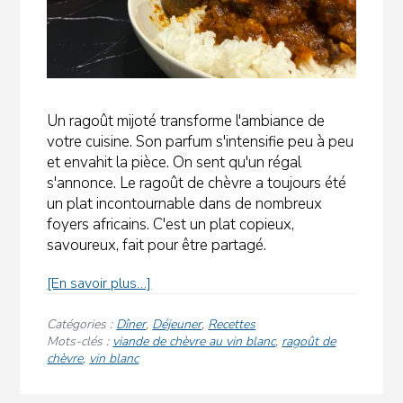
Un ragoût mijoté transforme l'ambiance de
votre cuisine. Son parfum s'intensifie peu à peu
et envahit la pièce. On sent qu'un régal
s'annonce. Le ragoût de chèvre a toujours été
un plat incontournable dans de nombreux
foyers africains. C'est un plat copieux,
savoureux, fait pour être partagé.
sur
[En savoir plus…]
«
Le
Catégories :
Dîner
,
Déjeuner
,
Recettes
ragoût
Mots-clés :
viande de chèvre au vin blanc
,
ragoût de
chèvre
,
vin blanc
de
chèvre
ultime